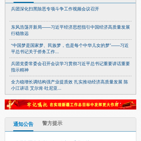
兵团深化扫黑除恶专项斗争工作视频会议召开
东风浩荡开新局——习近平经济思想指引中国经济高质量发展
行稳致远
“中国梦是国家梦、民族梦，也是每个中华儿女的梦”——习近
平总书记关于侨务工作...
兵团党委常委会召开会议学习贯彻习近平总书记重要讲话重要
指示精神
全力稳增长调结构强产业提质效 扎实推动经济高质量发展 陈
小江讲话 艾尔肯·吐尼亚...
习近平同朝鲜劳动党总书记、国务委员会委员长金正恩就《中
朝友好合作互助条约》签...
总书记的人民情怀 | “建设社会主义现代化强国，关键在科技
警方提示
通知公告
自立自强”
总书记的人民情怀 | “必须把我们党建设好、建设强”