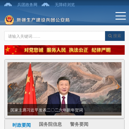
兵团政务网
无障碍浏览
搜索
国家主席习近平发表二〇二六年新年贺词
新
国务院信息
警务要闻
时政要闻