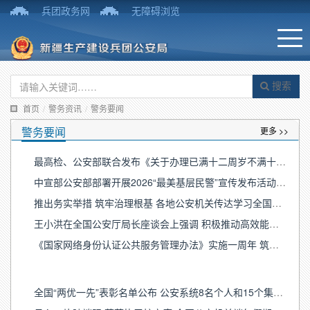
兵团政务网
无障碍浏览
搜索
首页
/
警务资讯
/
警务要闻
警务要闻
更多 >>
最高检、公安部联合发布《关于办理已满十二周岁不满十四周岁未成年人 严重暴力犯罪核准追诉案件若干问题的规定》
中宣部公安部部署开展2026“最美基层民警”宣传发布活动 集中选树宣传一批以创新驱动赋能基层、以高效能治理护航高质量发展的先进典型
推出务实举措 筑牢治理根基 各地公安机关传达学习全国公安厅局长座谈会精神
王小洪在全国公安厅局长座谈会上强调 积极推动高效能治理 更好促进高水平安全和高质量发展
《国家网络身份认证公共服务管理办法》实施一周年 筑牢数字屏障守护公民个人身份信息安全
全国“两优一先”表彰名单公布 公安系统8名个人和15个集体受到表彰