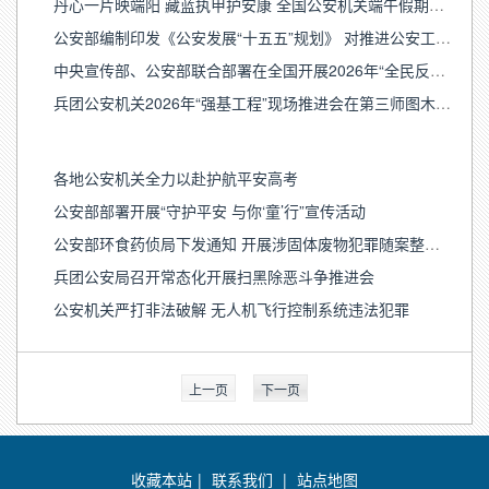
丹心一片映端阳 藏蓝执甲护安康 全国公安机关端午假期安保工作综述
公安部编制印发《公安发展“十五五”规划》 对推进公安工作现代化作出系统部署
中央宣传部、公安部联合部署在全国开展2026年“全民反诈在行动”集中宣传月活动
兵团公安机关2026年“强基工程”现场推进会在第三师图木舒克市召开
各地公安机关全力以赴护航平安高考
公安部部署开展“守护平安 与你‘童’行”宣传活动
公安部环食药侦局下发通知 开展涉固体废物犯罪随案整治工作
兵团公安局召开常态化开展扫黑除恶斗争推进会
公安机关严打非法破解 无人机飞行控制系统违法犯罪
上一页
下一页
收藏本站
|
联系我们
|
站点地图