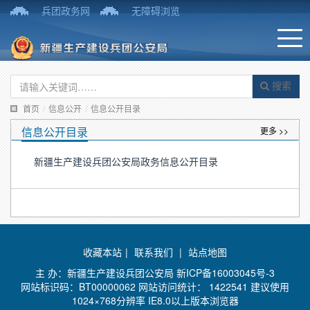
兵团政务网
无障碍浏览
搜索
首页
/
信息公开
/
信息公开目录
信息公开目录
更多 >>
新疆生产建设兵团公安局政务信息公开目录
收藏本站
|
联系我们
|
站点地图
主 办：新疆生产建设兵团公安局
新ICP备16003045号-3
网站标识码：BT00000062 网站访问统计：
1422541 建议使用
1024×768分辨率 IE8.0以上版本浏览器