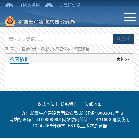
兵团政务网
无障碍浏览
搜索
首页
/
信息公开
/
涉企行政检查公示
/
检查依据
检查依据
更多 >>
收藏本站
|
联系我们
|
站点地图
主 办：新疆生产建设兵团公安局
新ICP备16003045号-3
网站标识码：BT00000062 网站访问统计：
1421600 建议使用
1024×768分辨率 IE8.0以上版本浏览器