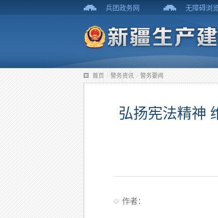
兵团政务网
无障碍浏
首页
/
警务资讯
/
警务要闻
弘扬宪法精神 
作者：