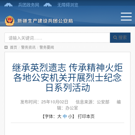
兵团政务网
无障碍浏览
搜索
首页
/
警务资讯
/
警务要闻
继承英烈遗志 传承精神火炬
各地公安机关开展烈士纪念
日系列活动
发布时间：25年10月02日
信息来源：公安部
编
辑：办公室
【字体：
大
中
小
】
打印本页