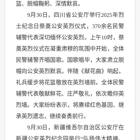
篮、脱帽鞠躬、深情默哀。
9月30日，四川省公安厅举行2025年烈
士纪念日祭奠公安英烈仪式，370余名民警
辅警代表深切缅怀公安英烈。上午10时，祭
奠英烈仪式在凝重肃穆的氛围中开始，全体
民警辅警齐唱国歌。国歌唱毕，大家肃立脱
帽向公安英烈默哀。伴随《献花曲》响起，
礼兵缓步将花篮敬放在英烈墙前。全体民警
辅警代表敬献鲜花、庄严敬礼，依次瞻仰英
烈墙。大家纷纷表示，将赓续红色基因、继
承英烈遗志，继续奋勇前行。
9月30日，新疆维吾尔自治区公安厅在
新疆公安英烈纪念园举行“弘扬伟大精神、