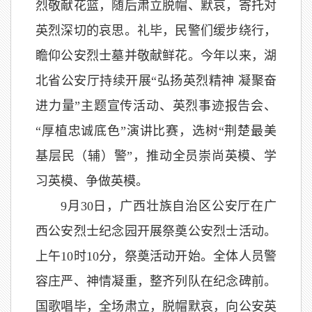
烈敬献花篮，随后肃立脱帽、默哀，寄托对
英烈深切的哀思。礼毕，民警们缓步绕行，
瞻仰公安烈士墓并敬献鲜花。今年以来，湖
北省公安厅持续开展“弘扬英烈精神 凝聚奋
进力量”主题宣传活动、英烈事迹报告会、
“厚植忠诚底色”演讲比赛，选树“荆楚最美
基层民（辅）警”，推动全员崇尚英模、学
习英模、争做英模。
9月30日，广西壮族自治区公安厅在广
西公安烈士纪念园开展祭奠公安烈士活动。
上午10时10分，祭奠活动开始。全体人员警
容庄严、神情凝重，整齐列队在纪念碑前。
国歌唱毕，全场肃立，脱帽默哀，向公安英