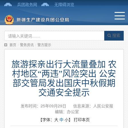
兵团政务网
无障碍浏览
搜索
首页
/
警务资讯
/
警方提示
旅游探亲出行大流量叠加 农
村地区“两违”风险突出 公安
部交管局发出国庆中秋假期
交通安全提示
发布时间：25年09月29日
信息来源：人民公安报
编辑：办公室
【字体：
大
中
小
】
打印本页