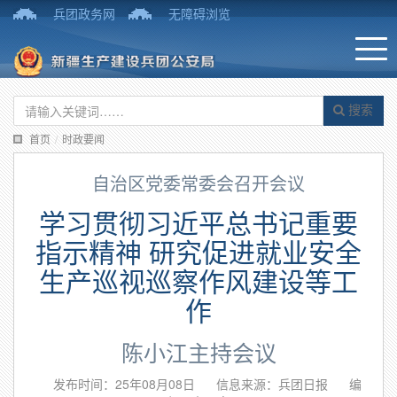
兵团政务网
无障碍浏览
搜索
首页
/
时政要闻
自治区党委常委会召开会议
学习贯彻习近平总书记重要
指示精神 研究促进就业安全
生产巡视巡察作风建设等工
作
陈小江主持会议
发布时间：25年08月08日
信息来源：兵团日报
编