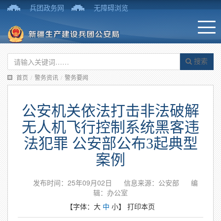
兵团政务网
无障碍浏览
搜索
首页
/
警务资讯
/
警务要闻
公安机关依法打击非法破解
无人机飞行控制系统黑客违
法犯罪 公安部公布3起典型
案例
发布时间：25年09月02日
信息来源：公安部
编
辑：办公室
【字体：
大
中
小
】
打印本页